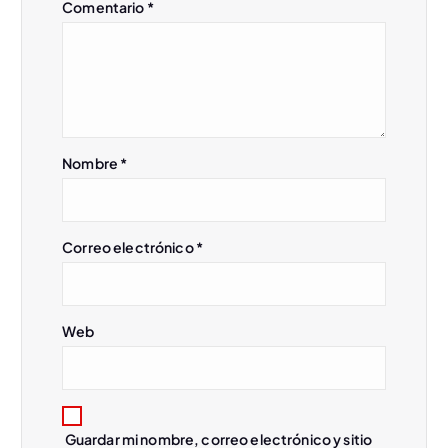
Comentario
*
d
e
e
Nombre
*
n
t
Correo electrónico
*
r
a
Web
d
a
Guardar mi nombre, correo electrónico y sitio