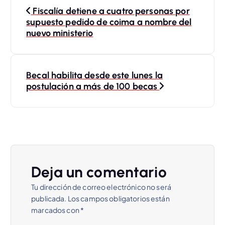
N
Fiscalía detiene a cuatro personas por
a
supuesto pedido de coima a nombre del
nuevo ministerio
v
e
Becal habilita desde este lunes la
postulación a más de 100 becas
g
a
c
i
Deja un comentario
Tu dirección de correo electrónico no será
ó
publicada.
Los campos obligatorios están
marcados con
*
n