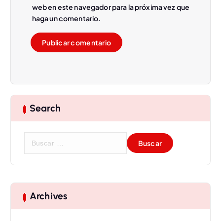
web en este navegador para la próxima vez que
s
haga un comentario.
Search
B
u
s
c
a
r
Archives
: